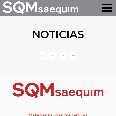
NOTICIAS
<<
<
>
>>
Materias primas cosméticas